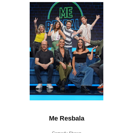
ncos
Me Resbala
Ty