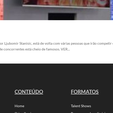
 Ljubomir Stanisic, está de volta com várias pessoas que irão competir e
 de concorrentes está cheio de famosos. VER...
CONTEÚDO
FORMATOS
Home
Talent Shows