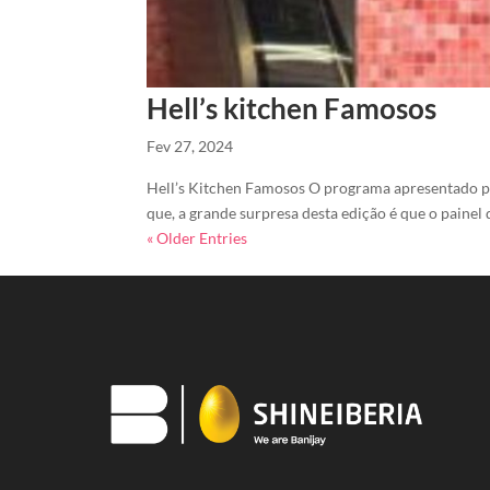
Hell’s kitchen Famosos
Fev 27, 2024
Hell’s Kitchen Famosos O programa apresentado por
que, a grande surpresa desta edição é que o painel
« Older Entries