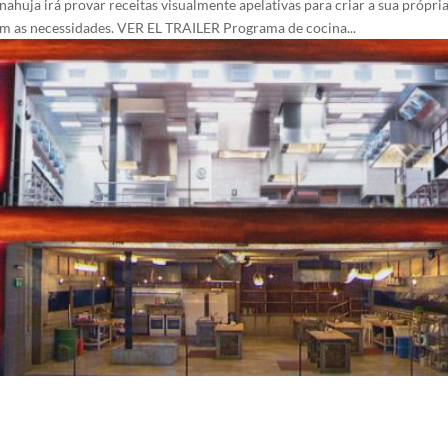
ahuja irá provar receitas visualmente apelativas para criar a sua própri
m as necessidades. VER EL TRAILER Programa de cocina...