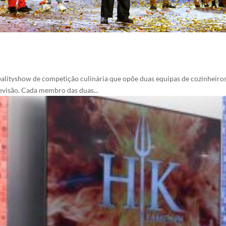
realityshow de competição culinária que opõe duas equipas de cozinheiros
evisão. Cada membro das duas...