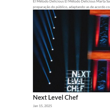
El Método Delicious El Método Delicious Marta San
preparação do público, adaptando-as de acordo co
Next Level Chef
Jan 15, 2025