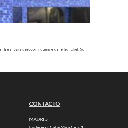
ntre si para descobrir quem é o melhor chef. Só
CONTACTO
MADRID
Endereço: Calle Mira Ceti, 1,