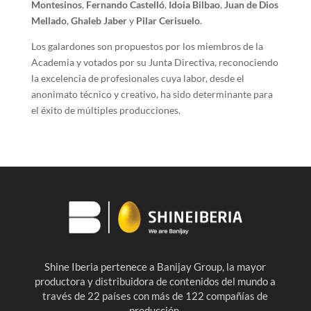
Montesinos
,
Fernando Castelló
,
Idoia Bilbao
,
Juan de Dios
Mellado
,
Ghaleb Jaber
y
Pilar Cerisuelo
.
Los galardones son propuestos por los miembros de la
Academia y votados por su Junta Directiva, reconociendo
la excelencia de profesionales cuya labor, desde el
anonimato técnico y creativo, ha sido determinante para
el éxito de múltiples producciones.
Shine Iberia pertenece a Banijay Group, la mayor
productora y distribuidora de contenidos del mundo a
través de 22 países con más de 122 compañías de
producción.