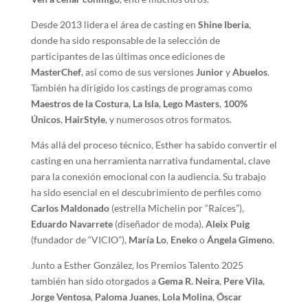
Desde 2013 lidera el área de casting en
Shine Iberia
,
donde ha sido responsable de la selección de
participantes de las últimas once ediciones de
MasterChef
, así como de sus versiones
Junior
y
Abuelos
.
También ha dirigido los castings de programas como
Maestros de la Costura
,
La Isla
,
Lego Masters
,
100%
Únicos
,
HairStyle
, y numerosos otros formatos.
Más allá del proceso técnico, Esther ha sabido convertir el
casting en una herramienta narrativa fundamental, clave
para la conexión emocional con la audiencia. Su trabajo
ha sido esencial en el descubrimiento de perfiles como
Carlos Maldonado
(estrella Michelin por “Raíces”),
Eduardo Navarrete
(diseñador de moda),
Aleix Puig
(fundador de “VICIO”),
María Lo
,
Eneko
o
Ángela Gimeno
.
Junto a Esther González, los Premios Talento 2025
también han sido otorgados a
Gema R. Neira
,
Pere Vila
,
Jorge Ventosa
,
Paloma Juanes
,
Lola Molina
,
Óscar