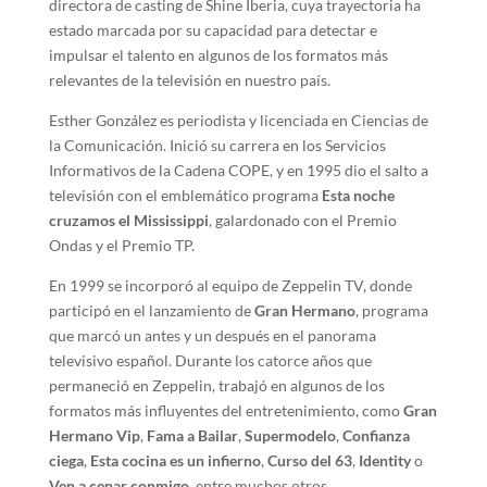
directora de casting de Shine Iberia, cuya trayectoria ha
estado marcada por su capacidad para detectar e
impulsar el talento en algunos de los formatos más
relevantes de la televisión en nuestro país.
Esther González es periodista y licenciada en Ciencias de
la Comunicación. Inició su carrera en los Servicios
Informativos de la Cadena COPE, y en 1995 dio el salto a
televisión con el emblemático programa
Esta noche
cruzamos el Mississippi
, galardonado con el Premio
Ondas y el Premio TP.
En 1999 se incorporó al equipo de Zeppelin TV, donde
participó en el lanzamiento de
Gran Hermano
, programa
que marcó un antes y un después en el panorama
televisivo español. Durante los catorce años que
permaneció en Zeppelin, trabajó en algunos de los
formatos más influyentes del entretenimiento, como
Gran
Hermano Vip
,
Fama a Bailar
,
Supermodelo
,
Confianza
ciega
,
Esta cocina es un infierno
,
Curso del 63
,
Identity
o
Ven a cenar conmigo
, entre muchos otros.