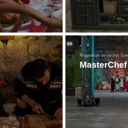
Programas de cocina
,
Tal
MasterChef 