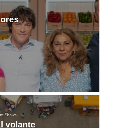
dores
ent Shows
l volante