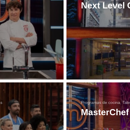
Next Level 
as
Programas de cocina
,
Tal
MasterChef 