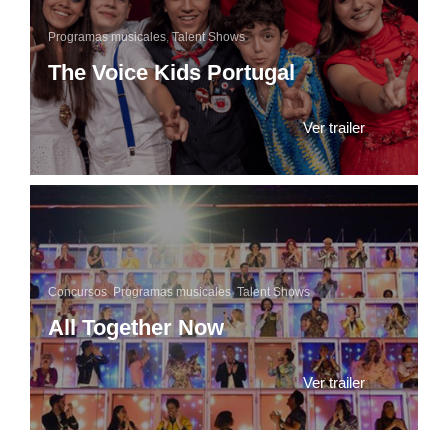
Programas musicales
,
Talent Shows
The Voice Kids Portugal
Ver trailer
Concursos
,
Programas musicales
,
Talent Shows
All Together Now
Ver trailer