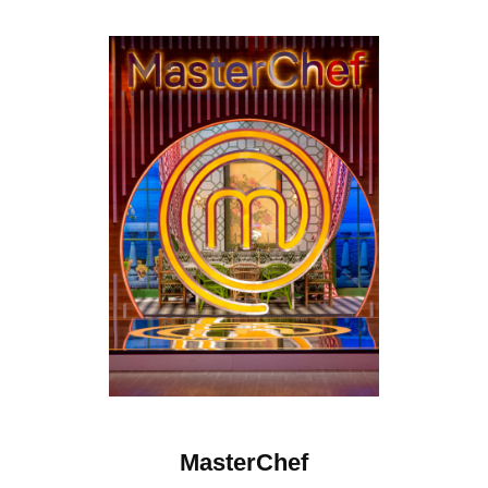
t
MasterChef
D