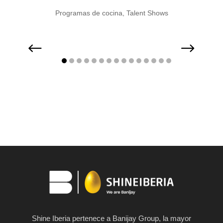
ent Shows
Programas de cocina
,
Talent Shows
Shine Iberia pertenece a Banijay Group, la mayor