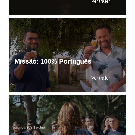
Ver trailer
Factual
Missão: 100% Português
Ver trailer
Concursos
,
Factual