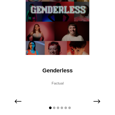
nabis
Genderless
Gen
Factual
Do