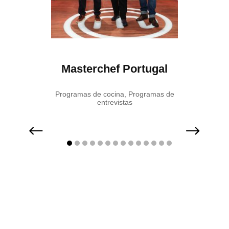
cious
Masterchef Portugal
LO: C
cocina
Programas de cocina
,
Programas de
entrevistas