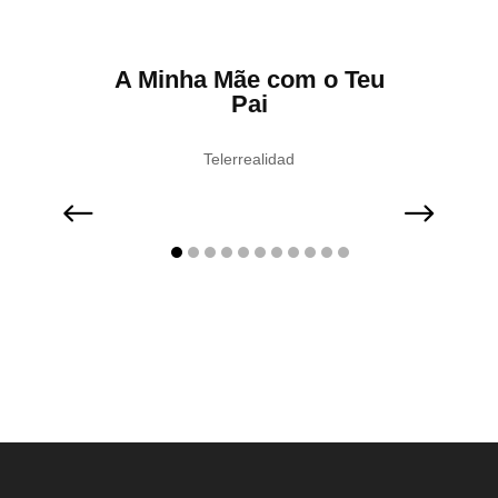
ene
A Minha Mãe com o Teu
1
Pai
amas de
ntrevistas
,
Telerrealidad