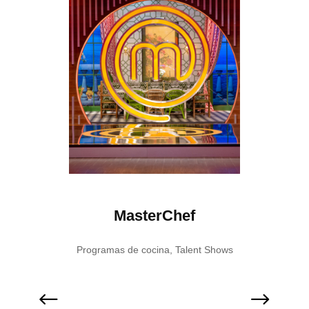
vidad
MasterChef
D
ent Shows
Programas de cocina
,
Talent Shows