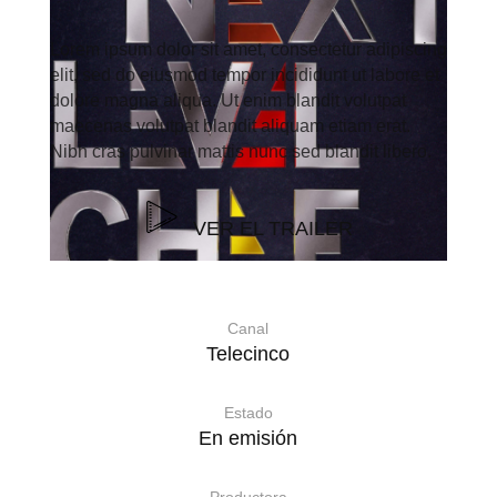
Lorem ipsum dolor sit amet, consectetur adipiscing
elit, sed do eiusmod tempor incididunt ut labore et
dolore magna aliqua. Ut enim blandit volutpat
maecenas volutpat blandit aliquam etiam erat.
Nibh cras pulvinar mattis nunc sed blandit libero.
VER EL TRAILER
Canal
Telecinco
Estado
En emisión