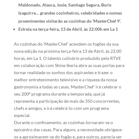
Maldonado, Alasca, Josie, Santiago Segura, Boris
Izaguirre… grandes cozinheiros, celebridades e nomes
proeminentes visitarão as cozinhas do ‘MasterChef 9’.
Estreia na terça-feira, 13 de Abril, às 22:00h em La 1
As cozinhas do ‘MasterChef’ acendem os fogões da sua
nona edição na próxima terça-feira 13 de Abril, às 22.00
horas, em La 1. O talento culinário produzido pela RTVE
em colaboração com Shine Iberia abre as suas portas para
tornar realidade os sonhos dos aspirantes e trazer o
melhor entretenimento televisivo e a riqueza da nossa
gastronomia a todas as casas. MasterChef’ irá celebrar o
seu 200º programa durante a temporada, que já
representa a participação de mais de 350 concorrentes,
chefs e amigos, e irá celebrá-lo com um programa
especial.
Durante o confinamento, as cozinhas tornaram-se o
epicentro das casas. Para alguns, a necessidade obrigava-
os a aproximarem-se do fogão e, para outros, parecia ser