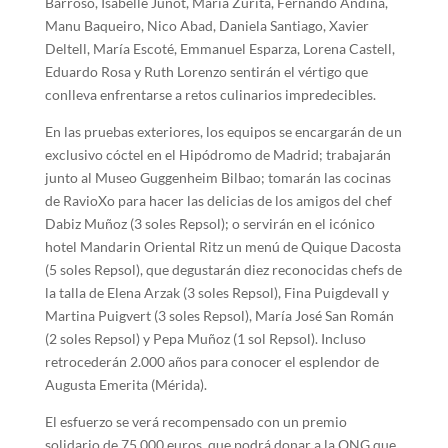
Barroso, Isabelle Junot, María Zurita, Fernando Andina,
Manu Baqueiro, Nico Abad, Daniela Santiago, Xavier
Deltell, María Escoté, Emmanuel Esparza, Lorena Castell,
Eduardo Rosa y Ruth Lorenzo sentirán el vértigo que
conlleva enfrentarse a retos culinarios impredecibles.
En las pruebas exteriores, los equipos se encargarán de un
exclusivo cóctel en el Hipódromo de Madrid; trabajarán
junto al Museo Guggenheim Bilbao; tomarán las cocinas
de RavioXo para hacer las delicias de los amigos del chef
Dabiz Muñoz (3 soles Repsol); o servirán en el icónico
hotel Mandarin Oriental Ritz un menú de Quique Dacosta
(5 soles Repsol), que degustarán diez reconocidas chefs de
la talla de Elena Arzak (3 soles Repsol), Fina Puigdevall y
Martina Puigvert (3 soles Repsol), María José San Román
(2 soles Repsol) y Pepa Muñoz (1 sol Repsol). Incluso
retrocederán 2.000 años para conocer el esplendor de
Augusta Emerita (Mérida).
El esfuerzo se verá recompensado con un premio
solidario de 75.000 euros, que podrá donar a la ONG que